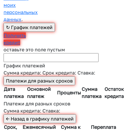
моих
персональных
данных
.
Получить
кредит
оставьте это поле пустым
График платежей
Сумма кредита:
Срок кредита:
Ставка:
Дата
Основной
Сумма
Остаток
Проценты
платежа
платеж
платежа
кредита
Платежи для разных сроков
Сумма кредита:
Ставка:
Срок,
Ежемесячный
Сумма к
Переплата