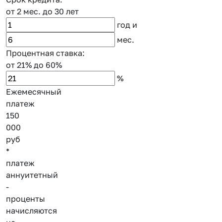
от 2 мес.
до 30 лет
год
и
мес.
Процентная ставка:
от 21%
до 60%
%
Ежемесячный
платеж
150
000
руб
*
платеж
аннуитетный
-
проценты
начисляются