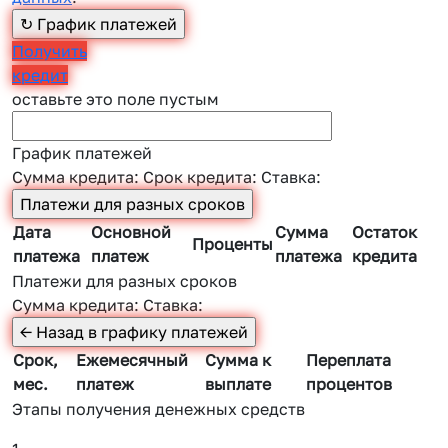
Получить
кредит
оставьте это поле пустым
График платежей
Сумма кредита:
Срок кредита:
Ставка:
Дата
Основной
Сумма
Остаток
Проценты
платежа
платеж
платежа
кредита
Платежи для разных сроков
Сумма кредита:
Ставка:
Срок,
Ежемесячный
Сумма к
Переплата
мес.
платеж
выплате
процентов
Этапы получения денежных средств