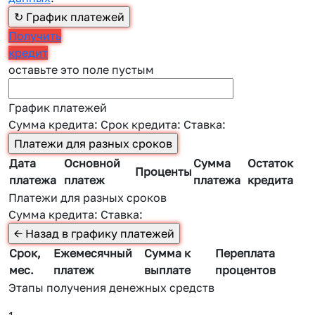
Получить
кредит
оставьте это поле пустым
График платежей
Сумма кредита:
Срок кредита:
Ставка:
Дата
Основной
Сумма
Остаток
Проценты
платежа
платеж
платежа
кредита
Платежи для разных сроков
Сумма кредита:
Ставка:
Срок,
Ежемесячный
Сумма к
Переплата
мес.
платеж
выплате
процентов
Этапы получения денежных средств