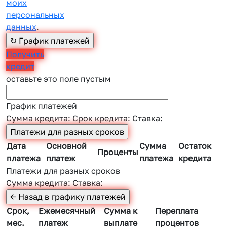
моих
персональных
данных
.
Получить
кредит
оставьте это поле пустым
График платежей
Сумма кредита:
Срок кредита:
Ставка:
Дата
Основной
Сумма
Остаток
Проценты
платежа
платеж
платежа
кредита
Платежи для разных сроков
Сумма кредита:
Ставка:
Срок,
Ежемесячный
Сумма к
Переплата
мес.
платеж
выплате
процентов