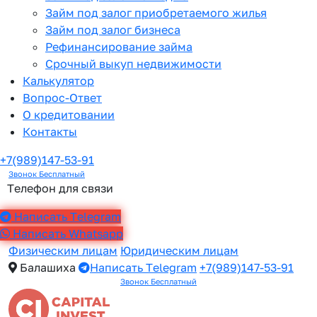
Займ под залог приобретаемого жилья
Займ под залог бизнеса
Рефинансирование займа
Срочный выкуп недвижимости
Калькулятор
Вопрос-Ответ
О кредитовании
Контакты
+7(989)147-53-91
Звонок Бесплатный
Телефон для связи
Написать Telegram
Написать Whatsapp
Физическим лицам
Юридическим лицам
Балашиха
Написать Telegram
+7(989)147-53-91
Звонок Бесплатный