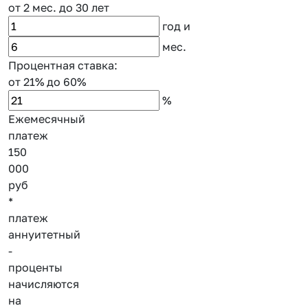
от 2 мес.
до 30 лет
год
и
мес.
Процентная ставка:
от 21%
до 60%
%
Ежемесячный
платеж
150
000
руб
*
платеж
аннуитетный
-
проценты
начисляются
на