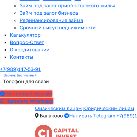
Займ под залог приобретаемого жилья
Займ под залог бизнеса
Рефинансирование займа
Срочный выкуп недвижимости
Калькулятор
Вопрос-Ответ
О кредитовании
Контакты
+7(989)147-53-91
Звонок Бесплатный
Телефон для связи
Написать Telegram
Написать Whatsapp
Физическим лицам
Юридическим лицам
Балаково
Написать Telegram
+7(989)1