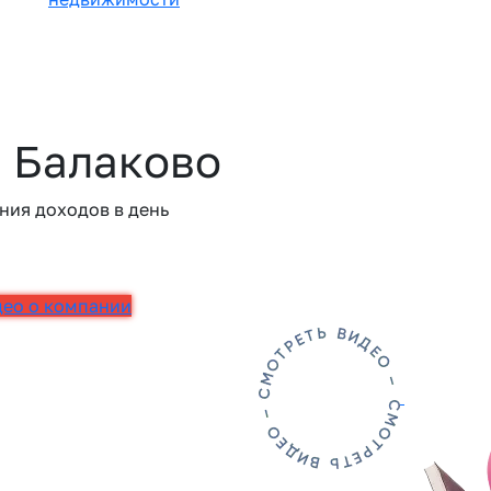
в Балаково
ния доходов в день
део о компании