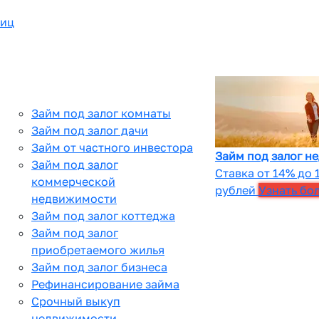
лиц
Займ под залог комнаты
Займ под залог дачи
Займ от частного инвестора
Займ под залог н
Займ под залог
Ставка от 14% до 
коммерческой
рублей
Узнать бо
недвижимости
Займ под залог коттеджа
Займ под залог
приобретаемого жилья
Займ под залог бизнеса
Рефинансирование займа
Срочный выкуп
недвижимости