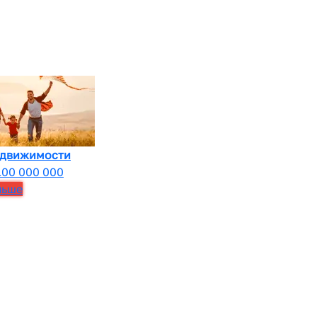
едвижимости
100 000 000
льше