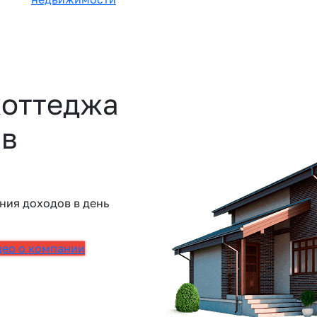
коттеджа
 в
ния доходов в день
део о компании