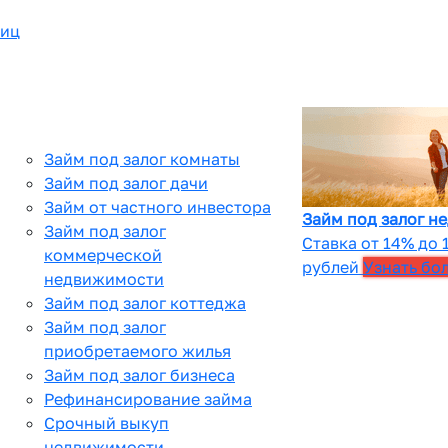
лиц
Займ под залог комнаты
Займ под залог дачи
Займ от частного инвестора
Займ под залог н
Займ под залог
Ставка от 14% до 
коммерческой
рублей
Узнать бо
недвижимости
Займ под залог коттеджа
Займ под залог
приобретаемого жилья
Займ под залог бизнеса
Рефинансирование займа
Срочный выкуп
недвижимости