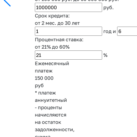
руб.
Срок кредита:
от 2 мес.
до 30 лет
год
и
Процентная ставка:
от 21%
до 60%
%
Ежемесячный
платеж
150 000
руб
* платеж
аннуитетный
- проценты
начисляются
на остаток
задолженности,
сумма