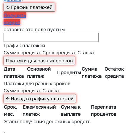
Получить
кредит
оставьте это поле пустым
График платежей
Сумма кредита:
Срок кредита:
Ставка:
Дата
Основной
Сумма
Остаток
Проценты
платежа
платеж
платежа
кредита
Платежи для разных сроков
Сумма кредита:
Ставка:
Срок,
Ежемесячный
Сумма к
Переплата
мес.
платеж
выплате
процентов
Этапы получения денежных средств