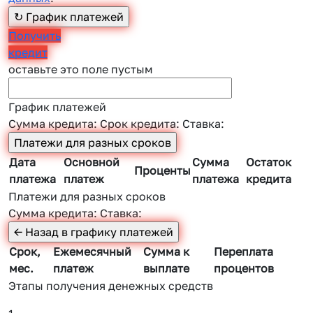
Получить
кредит
оставьте это поле пустым
График платежей
Сумма кредита:
Срок кредита:
Ставка:
Дата
Основной
Сумма
Остаток
Проценты
платежа
платеж
платежа
кредита
Платежи для разных сроков
Сумма кредита:
Ставка:
Срок,
Ежемесячный
Сумма к
Переплата
мес.
платеж
выплате
процентов
Этапы получения денежных средств