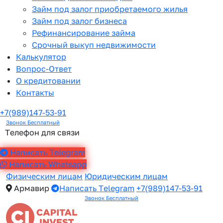
Займ под залог приобретаемого жилья
Займ под залог бизнеса
Рефинансирование займа
Срочный выкуп недвижимости
Калькулятор
Вопрос-Ответ
О кредитовании
Контакты
+7(989)147-53-91
Звонок Бесплатный
Телефон для связи
Написать Telegram
Написать Whatsapp
Физическим лицам
Юридическим лицам
Армавир
Написать Telegram
+7(989)147-53-91
Звонок Бесплатный