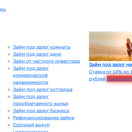
лиц
Займ под залог комнаты
Займ под залог дачи
Займ от частного инвестора
Займ под залог н
Займ под залог
Ставка от 14% до 
коммерческой
рублей
Узнать бо
недвижимости
Займ под залог коттеджа
Займ под залог
приобретаемого жилья
Займ под залог бизнеса
Рефинансирование займа
Срочный выкуп
недвижимости