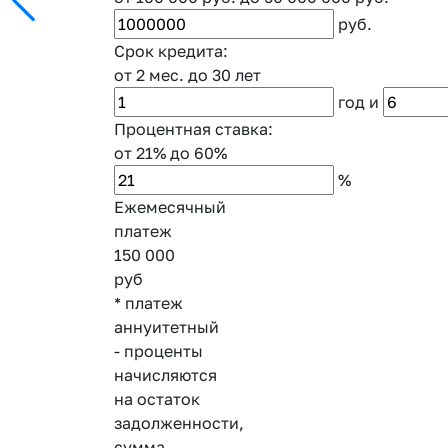
руб.
Срок кредита:
от 2 мес.
до 30 лет
год
и
Процентная ставка:
от 21%
до 60%
%
Ежемесячный
платеж
150 000
руб
* платеж
аннуитетный
- проценты
начисляются
на остаток
задолженности,
сумма