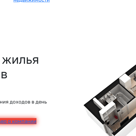
 жилья
 в
ния доходов в день
део о компании