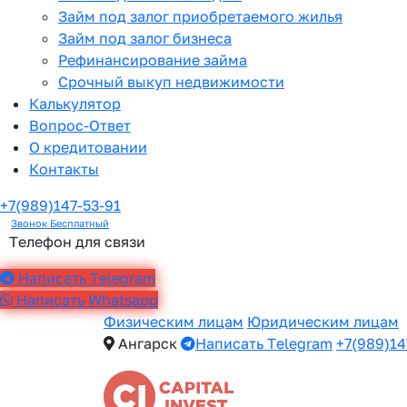
Займ под залог приобретаемого жилья
Займ под залог бизнеса
Рефинансирование займа
Срочный выкуп недвижимости
Калькулятор
Вопрос-Ответ
О кредитовании
Контакты
+7(989)147-53-91
Звонок Бесплатный
Телефон для связи
Написать Telegram
Написать Whatsapp
Физическим лицам
Юридическим лицам
Ангарск
Написать Telegram
+7(989)14