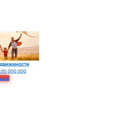
едвижимости
100 000 000
льше