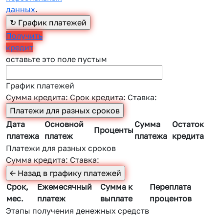
данных
.
Получить
кредит
оставьте это поле пустым
График платежей
Сумма кредита:
Срок кредита:
Ставка:
Дата
Основной
Сумма
Остаток
Проценты
платежа
платеж
платежа
кредита
Платежи для разных сроков
Сумма кредита:
Ставка:
Срок,
Ежемесячный
Сумма к
Переплата
мес.
платеж
выплате
процентов
Этапы получения денежных средств