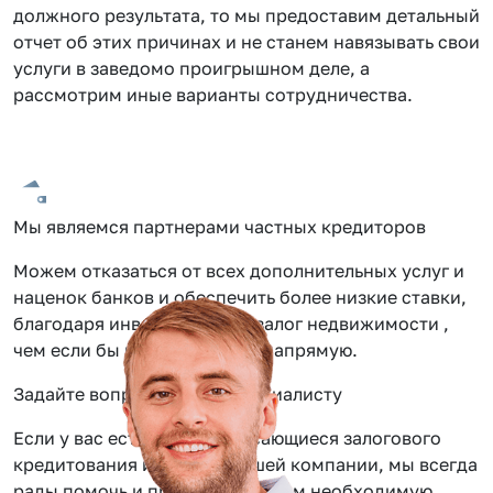
должного результата, то мы предоставим детальный
отчет об этих причинах и не станем навязывать свои
услуги в заведомо проигрышном деле, а
рассмотрим иные варианты сотрудничества.
Мы являемся партнерами частных кредиторов
Можем отказаться от всех дополнительных услуг и
наценок банков и обеспечить более низкие ставки,
благодаря инвестиции под залог недвижимости ,
чем если бы вы обращались напрямую.
Задайте вопрос нашему специалисту
Если у вас есть вопросы касающиеся залогового
кредитования или услуг нашей компании, мы всегда
рады помочь и предоставить вам необходимую