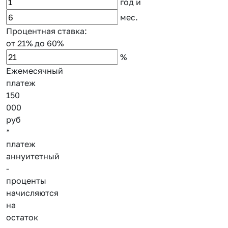
год
и
мес.
Процентная ставка:
от 21%
до 60%
%
Ежемесячный
платеж
150
000
руб
*
платеж
аннуитетный
-
проценты
начисляются
на
остаток