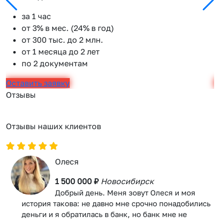
за 1 час
от 3% в мес. (24% в год)
от 300 тыс. до 2 млн.
от 1 месяца до 2 лет
по 2 документам
Оставить заявку
О
Отзывы
Отзывы наших клиентов
Олеся
1 500 000 ₽
Новосибирск
Добрый день. Меня зовут Олеся и моя
история такова: не давно мне срочно понадобились
деньги и я обратилась в банк, но банк мне не