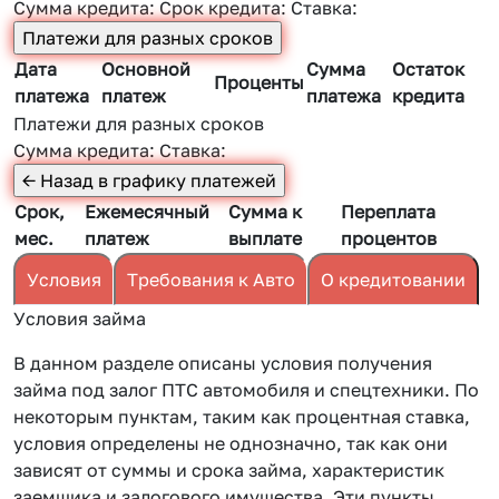
Сумма кредита:
Срок кредита:
Ставка:
Дата
Основной
Сумма
Остаток
Проценты
платежа
платеж
платежа
кредита
Платежи для разных сроков
Сумма кредита:
Ставка:
Срок,
Ежемесячный
Сумма к
Переплата
мес.
платеж
выплате
процентов
Условия
Требования к Авто
О кредитовании
Условия займа
В данном разделе описаны условия получения
займа под залог ПТС автомобиля и спецтехники. По
некоторым пунктам, таким как процентная ставка,
условия определены не однозначно, так как они
зависят от суммы и срока займа, характеристик
заемщика и залогового имущества. Эти пункты