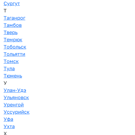
Сургут
Т
Таганрог
Тамбов
Тверь
Темрюк
Тобольск
Тольятти
Томск
Тула
Тюмень
У
Улан-Удэ
Ульяновск
Уренгой
Уссурийск
Уфа
Ухта
Х