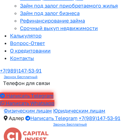
Займ под залог приобретаемого жилья
Займ под залог бизнеса
Рефинансирование займа
Срочный выкуп недвижимости
Калькулятор
Вопрос-Ответ
О кредитовании
Контакты
+7(989)147-53-91
Звонок Бесплатный
Телефон для связи
Написать Telegram
Написать Whatsapp
Физическим лицам
Юридическим лицам
Адлер
Написать Telegram
+7(989)147-53-91
Звонок Бесплатный