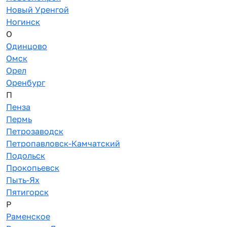
Новый Уренгой
Ногинск
О
Одинцово
Омск
Орел
Оренбург
П
Пенза
Пермь
Петрозаводск
Петропавловск-Камчатский
Подольск
Прокопьевск
Пыть-Ях
Пятигорск
Р
Раменское