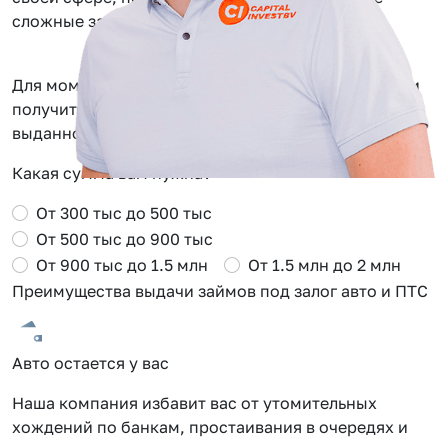
сложные задачи.
Для моментального одобрения заполните заявку и
получите Сash Back от 0.5 до 2% от суммы
выданного займа в Адлере
Какая сумма вам нужна?
От 300 тыс до 500 тыс
От 500 тыс до 900 тыс
От 900 тыс до 1.5 млн
От 1.5 млн до 2 млн
Преимущества выдачи займов под залог авто и ПТС
Авто остается у вас
С
Наша компания избавит вас от утомительных
О
хождений по банкам, простаивания в очередях и
о