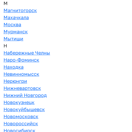
М
Магнитогорск
Махачкала
Москва
Мурманск
Мытищи
Н
Набережные Челны
Наро-Фоминск
Находка
Невинномысск
Нерюнгри
Нижневартовск
Нижний Новгород
Новокузнецк
Новокуйбышевск
Новомосковск
Новороссийск
Новосибирск