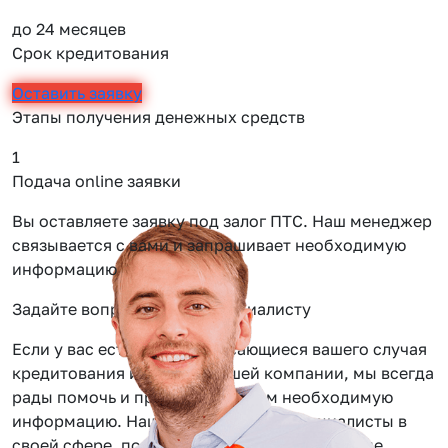
до 24 месяцев
Срок кредитования
Оставить заявку
Этапы получения денежных средств
1
2
Подача online заявки
О
Вы оставляете заявку под залог ПТС. Наш менеджер
О
связывается с вами и запрашивает необходимую
т
информацию
Задайте вопрос нашему специалисту
Если у вас есть вопросы касающиеся вашего случая
кредитования или услуг нашей компании, мы всегда
рады помочь и предоставить вам необходимую
информацию. Наши сотрудники — специалисты в
своей сфере, помогут вам решить даже самые