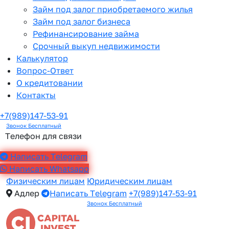
Займ под залог приобретаемого жилья
Займ под залог бизнеса
Рефинансирование займа
Срочный выкуп недвижимости
Калькулятор
Вопрос-Ответ
О кредитовании
Контакты
+7(989)147-53-91
Звонок Бесплатный
Телефон для связи
Написать Telegram
Написать Whatsapp
Физическим лицам
Юридическим лицам
Адлер
Написать Telegram
+7(989)147-53-91
Звонок Бесплатный