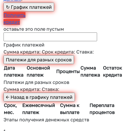
Получить
кредит
оставьте это поле пустым
График платежей
Сумма кредита:
Срок кредита:
Ставка:
Дата
Основной
Сумма
Остаток
Проценты
платежа
платеж
платежа
кредита
Платежи для разных сроков
Сумма кредита:
Ставка:
Срок,
Ежемесячный
Сумма к
Переплата
мес.
платеж
выплате
процентов
Этапы получения денежных средств