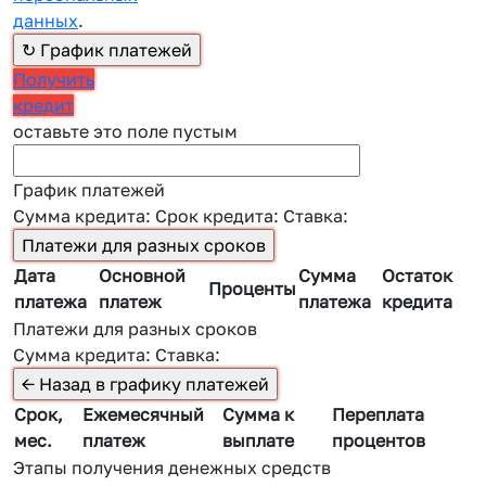
данных
.
Получить
кредит
оставьте это поле пустым
График платежей
Сумма кредита:
Срок кредита:
Ставка:
Дата
Основной
Сумма
Остаток
Проценты
платежа
платеж
платежа
кредита
Платежи для разных сроков
Сумма кредита:
Ставка:
Срок,
Ежемесячный
Сумма к
Переплата
мес.
платеж
выплате
процентов
Этапы получения денежных средств