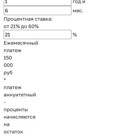
год
и
мес.
Процентная ставка:
от 21%
до 60%
%
Ежемесячный
платеж
150
000
руб
*
платеж
аннуитетный
-
проценты
начисляются
на
остаток