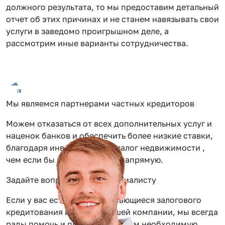
должного результата, то мы предоставим детальный
отчет об этих причинах и не станем навязывать свои
услуги в заведомо проигрышном деле, а
рассмотрим иные варианты сотрудничества.
Мы являемся партнерами частных кредиторов
Можем отказаться от всех дополнительных услуг и
наценок банков и обеспечить более низкие ставки,
благодаря инвестиции под залог недвижимости ,
чем если бы вы обращались напрямую.
Задайте вопрос нашему специалисту
Если у вас есть вопросы касающиеся залогового
кредитования или услуг нашей компании, мы всегда
рады помочь и предоставить вам необходимую