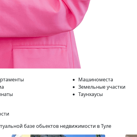
артаменты
Машиноместа
ма
Земельные участки
мнаты
Таунхаусы
ости
ктуальной базе обьектов недвижимости в Туле