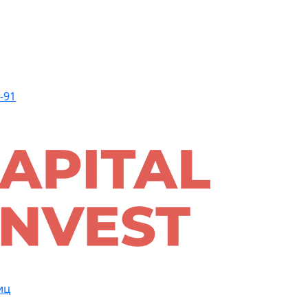
-91
иц