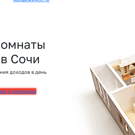
комнаты
 в Сочи
ния доходов в день
део о компании