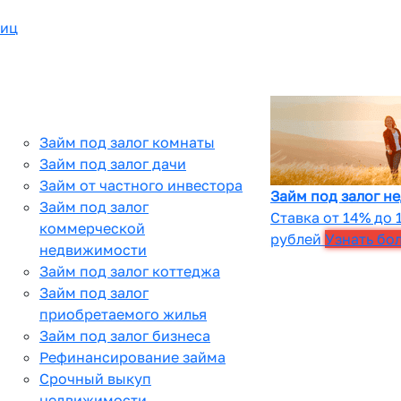
лиц
Займ под залог комнаты
Займ под залог дачи
Займ от частного инвестора
Займ под залог н
Займ под залог
Ставка от 14% до 
коммерческой
рублей
Узнать бо
недвижимости
Займ под залог коттеджа
Займ под залог
приобретаемого жилья
Займ под залог бизнеса
Рефинансирование займа
Срочный выкуп
недвижимости