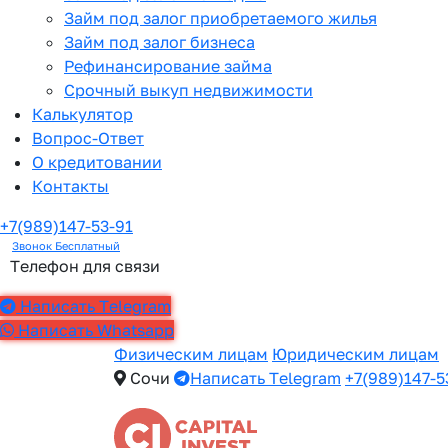
Займ под залог приобретаемого жилья
Займ под залог бизнеса
Рефинансирование займа
Срочный выкуп недвижимости
Калькулятор
Вопрос-Ответ
О кредитовании
Контакты
+7(989)147-53-91
Звонок Бесплатный
Телефон для связи
Написать Telegram
Написать Whatsapp
Физическим лицам
Юридическим лицам
Сочи
Написать Telegram
+7(989)147-5