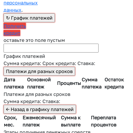
персональных
данных
.
Получить
кредит
оставьте это поле пустым
График платежей
Сумма кредита:
Срок кредита:
Ставка:
Дата
Основной
Сумма
Остаток
Проценты
платежа
платеж
платежа
кредита
Платежи для разных сроков
Сумма кредита:
Ставка:
Срок,
Ежемесячный
Сумма к
Переплата
мес.
платеж
выплате
процентов
Этапы получения денежных средств