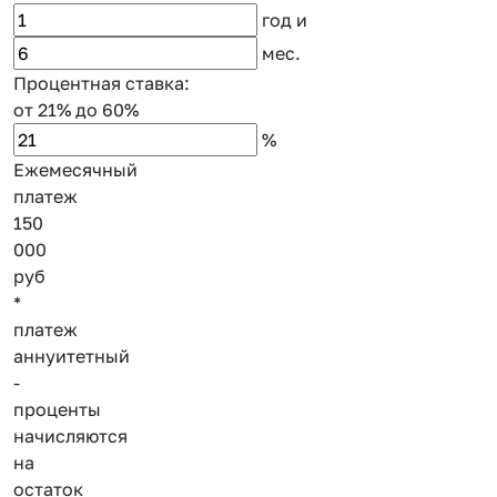
год
и
мес.
Процентная ставка:
от 21%
до 60%
%
Ежемесячный
платеж
150
000
руб
*
платеж
аннуитетный
-
проценты
начисляются
на
остаток