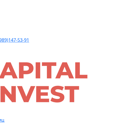
989)147-53-91
иц