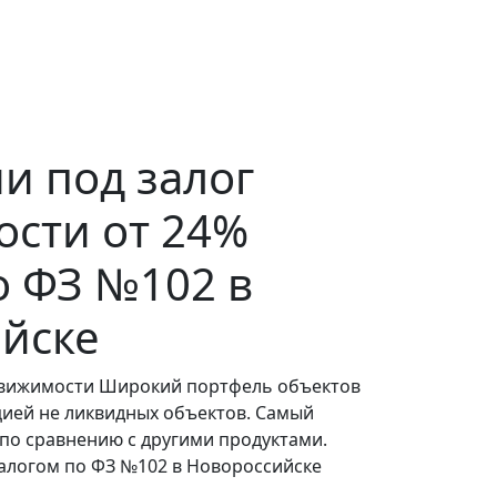
и под залог
сти от 24%
о ФЗ №102 в
йске
движимости Широкий портфель объектов
цией не ликвидных объектов. Самый
по сравнению с другими продуктами.
алогом по ФЗ №102 в Новороссийске