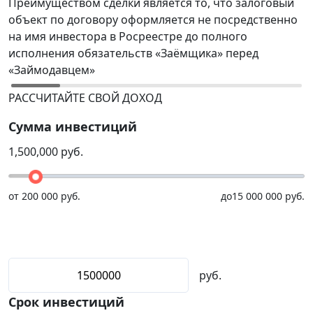
Преимуществом сделки является то, что залоговый
В
объект по договору оформляется не посредственно
Р
на имя инвестора в Росреестре до полного
(
исполнения обязательств «Заёмщика» перед
р
«Займодавцем»
н
РАССЧИТАЙТЕ СВОЙ ДОХОД
Сумма инвестиций
1,500,000
руб.
от
200 000 руб.
до
15 000 000 руб.
руб.
Срок инвестиций