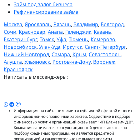
Займ под залог бизнеса
Рефинансирование займа
Москва
,
Ярославль
,
Рязань
,
Владимир
,
Белгород
,
Сочи
,
Краснодар
,
Анапа
,
Геленджик
,
Казань
,
Екатеринбург
,
Томск
,
Уфа
,
Тюмень
,
Кемерово
,
Новосибирск
,
Улан-Удэ
,
Иркутск
,
Санкт-Петербург
,
Нижний Новгород
,
Самара
,
Крым
,
Севастополь
,
Алушта
,
Ульяновск
,
Ростов-на-Дону
,
Воронеж
,
Красноярск
Написать в мессенджеры:
Информация на сайте не является публичной офертой и носит
информационно-справочный характер. Содействие в подборе
финансовых услуг и организаций оказывает "ИП Блажевич Д.В".
Компания занимается консультационной деятельностью по
подбору кредитных программ, не является кредитной
организацией и самостоятельно не выдает кредиты.