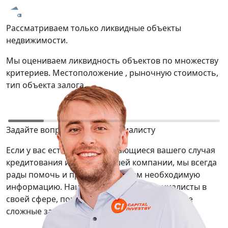
Рассматриваем только ликвидные объекты
Т
недвижимости.
р
Мы оцениваем ликвидность объектов по множеству
М
критериев. Местоположение , рыночную стоимость,
о
тип объекта залога.
ю
Задайте вопрос нашему специалисту
Если у вас есть вопросы касающиеся вашего случая
кредитования или услуг нашей компании, мы всегда
рады помочь и предоставить вам необходимую
информацию. Наши сотрудники — специалисты в
своей сфере, помогут вам решить даже самые
сложные задачи.