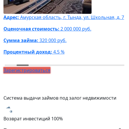
Адрес:
Амурская область, г. Тында, ул. Школьная, д. 7
А
Ф
Оценочная стоимость:
2 000 000 руб.
О
Сумма займа:
320 000 руб.
С
Процентный доход:
4.5 %
П
Зарегистрироваться
Система выдачи займов под залог недвижимости
Возврат инвестиций 100%
З