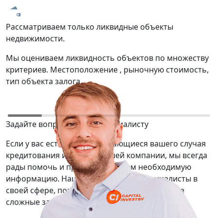
Рассматриваем только ликвидные объекты
Т
недвижимости.
р
Мы оцениваем ликвидность объектов по множеству
М
критериев. Местоположение , рыночную стоимость,
о
тип объекта залога.
ю
Задайте вопрос нашему специалисту
Если у вас есть вопросы касающиеся вашего случая
кредитования или услуг нашей компании, мы всегда
рады помочь и предоставить вам необходимую
информацию. Наши сотрудники — специалисты в
своей сфере, помогут вам решить даже самые
сложные задачи.