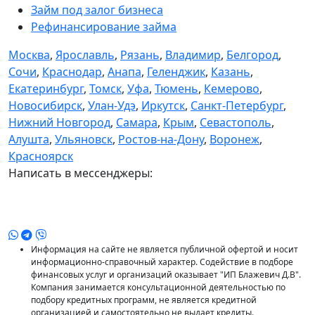
Займ под залог бизнеса
Рефинансирование займа
Москва
,
Ярославль
,
Рязань
,
Владимир
,
Белгород
,
Сочи
,
Краснодар
,
Анапа
,
Геленджик
,
Казань
,
Екатеринбург
,
Томск
,
Уфа
,
Тюмень
,
Кемерово
,
Новосибирск
,
Улан-Удэ
,
Иркутск
,
Санкт-Петербург
,
Нижний Новгород
,
Самара
,
Крым
,
Севастополь
,
Алушта
,
Ульяновск
,
Ростов-на-Дону
,
Воронеж
,
Красноярск
Написать в мессенджеры:
Информация на сайте не является публичной офертой и носит
информационно-справочный характер. Содействие в подборе
финансовых услуг и организаций оказывает "ИП Блажевич Д.В".
Компания занимается консультационной деятельностью по
подбору кредитных программ, не является кредитной
организацией и самостоятельно не выдает кредиты.