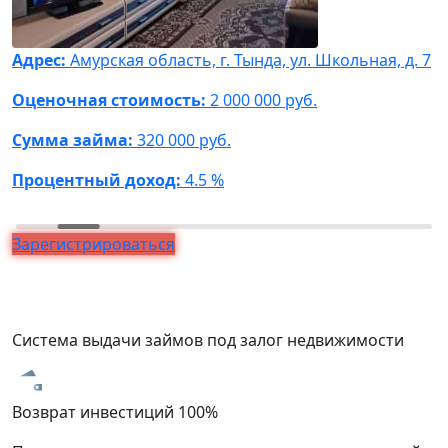
Адрес:
Амурская область, г. Тында, ул. Школьная, д. 7
А
Ф
Оценочная стоимость:
2 000 000 руб.
О
Сумма займа:
320 000 руб.
С
Процентный доход:
4.5 %
П
Зарегистрироваться
Система выдачи займов под залог недвижимости
Возврат инвестиций 100%
З