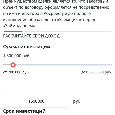
Преимуществом сделки является то, что залоговый
В
объект по договору оформляется не посредственно
Р
на имя инвестора в Росреестре до полного
(
исполнения обязательств «Заёмщика» перед
р
«Займодавцем»
н
РАССЧИТАЙТЕ СВОЙ ДОХОД
Сумма инвестиций
1,500,000
руб.
от
200 000 руб.
до
15 000 000 руб.
руб.
Срок инвестиций