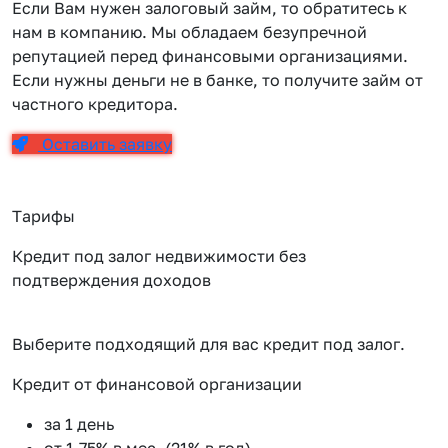
Если Вам нужен залоговый займ, то обратитесь к
нам в компанию. Мы обладаем безупречной
репутацией перед финансовыми организациями.
Если нужны деньги не в банке, то получите займ от
частного кредитора.
Оставить заявку
Тарифы
Кредит под залог недвижимости без
подтверждения доходов
Выберите подходящий для вас кредит под залог.
Кредит от финансовой организации
К
за 1 день
от 1.75% в мес. (21% в год)