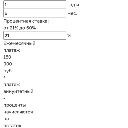
год
и
мес.
Процентная ставка:
от 21%
до 60%
%
Ежемесячный
платеж
150
000
руб
*
платеж
аннуитетный
-
проценты
начисляются
на
остаток