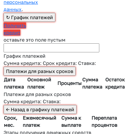
персональных
данных
.
Получить
кредит
оставьте это поле пустым
График платежей
Сумма кредита:
Срок кредита:
Ставка:
Дата
Основной
Сумма
Остаток
Проценты
платежа
платеж
платежа
кредита
Платежи для разных сроков
Сумма кредита:
Ставка:
Срок,
Ежемесячный
Сумма к
Переплата
мес.
платеж
выплате
процентов
Этапы получения денежных средств