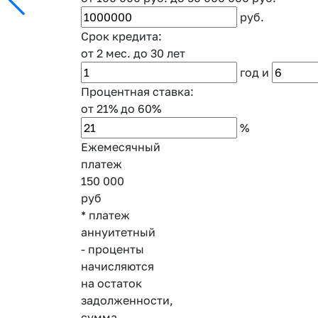
руб.
Срок кредита:
от 2 мес.
до 30 лет
год
и
Процентная ставка:
от 21%
до 60%
%
Ежемесячный
платеж
150 000
руб
* платеж
аннуитетный
- проценты
начисляются
на остаток
задолженности,
сумма