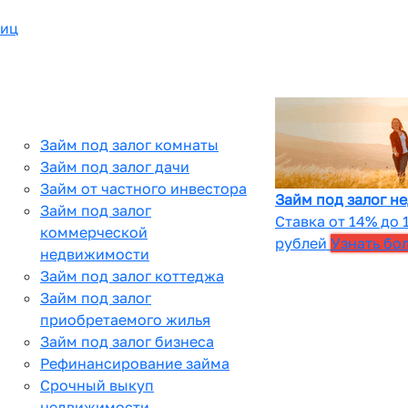
лиц
Займ под залог комнаты
Займ под залог дачи
Займ от частного инвестора
Займ под залог н
Займ под залог
Ставка от 14% до 
коммерческой
рублей
Узнать бо
недвижимости
Займ под залог коттеджа
Займ под залог
приобретаемого жилья
Займ под залог бизнеса
Рефинансирование займа
Срочный выкуп
недвижимости