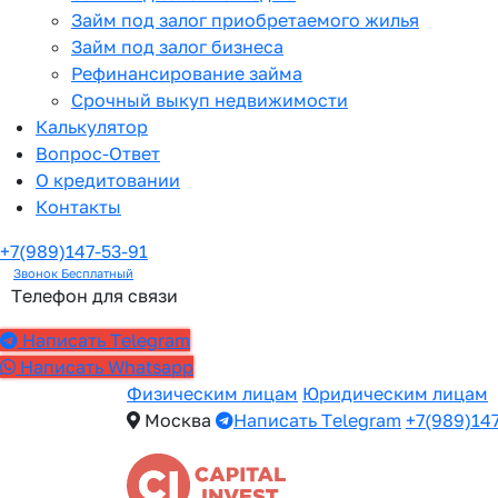
Займ под залог приобретаемого жилья
Займ под залог бизнеса
Рефинансирование займа
Срочный выкуп недвижимости
Калькулятор
Вопрос-Ответ
О кредитовании
Контакты
+7(989)147-53-91
Звонок Бесплатный
Телефон для связи
Написать Telegram
Написать Whatsapp
Физическим лицам
Юридическим лицам
Москва
Написать Telegram
+7(989)14