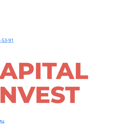
-53-91
иц