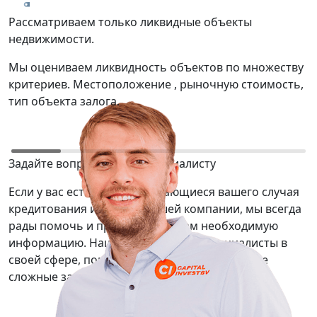
Рассматриваем только ликвидные объекты
Т
недвижимости.
р
Мы оцениваем ликвидность объектов по множеству
М
критериев. Местоположение , рыночную стоимость,
о
тип объекта залога.
ю
Задайте вопрос нашему специалисту
Если у вас есть вопросы касающиеся вашего случая
кредитования или услуг нашей компании, мы всегда
рады помочь и предоставить вам необходимую
информацию. Наши сотрудники — специалисты в
своей сфере, помогут вам решить даже самые
сложные задачи.