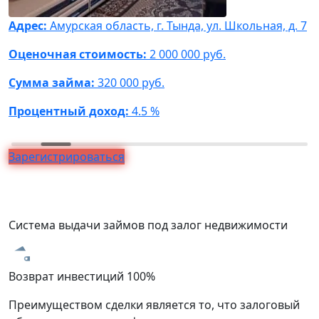
Адрес:
Амурская область, г. Тында, ул. Школьная, д. 7
А
Ф
Оценочная стоимость:
2 000 000 руб.
О
Сумма займа:
320 000 руб.
С
Процентный доход:
4.5 %
П
Зарегистрироваться
Система выдачи займов под залог недвижимости
Возврат инвестиций 100%
З
Преимуществом сделки является то, что залоговый
В