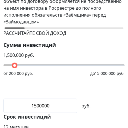
объект по договору оформляется не посредственно
Р
на имя инвестора в Росреестре до полного
(
исполнения обязательств «Заёмщика» перед
р
«Займодавцем»
н
РАССЧИТАЙТЕ СВОЙ ДОХОД
Сумма инвестиций
1,500,000
руб.
от
200 000 руб.
до
15 000 000 руб.
руб.
Срок инвестиций
12
месяцев