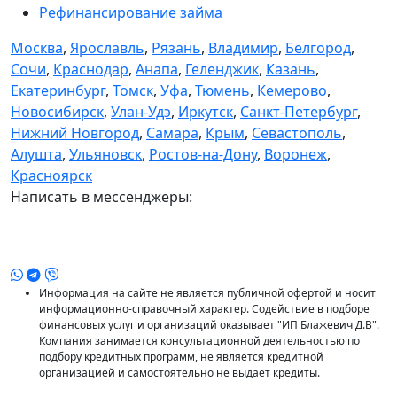
Рефинансирование займа
Москва
,
Ярославль
,
Рязань
,
Владимир
,
Белгород
,
Сочи
,
Краснодар
,
Анапа
,
Геленджик
,
Казань
,
Екатеринбург
,
Томск
,
Уфа
,
Тюмень
,
Кемерово
,
Новосибирск
,
Улан-Удэ
,
Иркутск
,
Санкт-Петербург
,
Нижний Новгород
,
Самара
,
Крым
,
Севастополь
,
Алушта
,
Ульяновск
,
Ростов-на-Дону
,
Воронеж
,
Красноярск
Написать в мессенджеры:
Информация на сайте не является публичной офертой и носит
информационно-справочный характер. Содействие в подборе
финансовых услуг и организаций оказывает "ИП Блажевич Д.В".
Компания занимается консультационной деятельностью по
подбору кредитных программ, не является кредитной
организацией и самостоятельно не выдает кредиты.