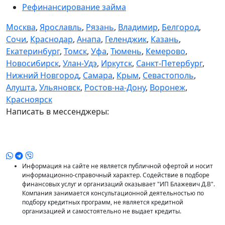
Рефинансирование займа
Москва
,
Ярославль
,
Рязань
,
Владимир
,
Белгород
,
Сочи
,
Краснодар
,
Анапа
,
Геленджик
,
Казань
,
Екатеринбург
,
Томск
,
Уфа
,
Тюмень
,
Кемерово
,
Новосибирск
,
Улан-Удэ
,
Иркутск
,
Санкт-Петербург
,
Нижний Новгород
,
Самара
,
Крым
,
Севастополь
,
Алушта
,
Ульяновск
,
Ростов-на-Дону
,
Воронеж
,
Красноярск
Написать в мессенджеры:
Информация на сайте не является публичной офертой и носит
информационно-справочный характер. Содействие в подборе
финансовых услуг и организаций оказывает "ИП Блажевич Д.В".
Компания занимается консультационной деятельностью по
подбору кредитных программ, не является кредитной
организацией и самостоятельно не выдает кредиты.