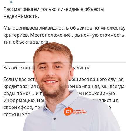
Рассматриваем только ликвидные объекты
Т
недвижимости.
р
Мы оцениваем ликвидность объектов по множеству
М
критериев. Местоположение , рыночную стоимость,
о
тип объекта залога.
ю
Задайте вопрос нашему специалисту
Если у вас есть вопросы касающиеся вашего случая
кредитования или услуг нашей компании, мы всегда
рады помочь и предоставить вам необходимую
информацию. Наши сотрудники — специалисты в
своей сфере, помогут вам решить даже самые
сложные задачи.