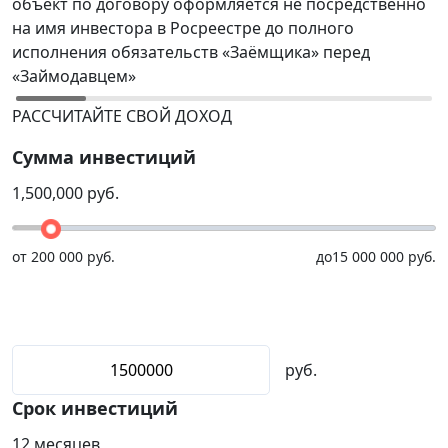
объект по договору оформляется не посредственно
Р
на имя инвестора в Росреестре до полного
(
исполнения обязательств «Заёмщика» перед
р
«Займодавцем»
н
РАССЧИТАЙТЕ СВОЙ ДОХОД
Сумма инвестиций
1,500,000
руб.
от
200 000 руб.
до
15 000 000 руб.
руб.
Срок инвестиций
12
месяцев