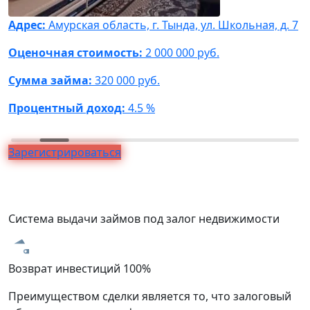
Адрес:
Амурская область, г. Тында, ул. Школьная, д. 7
А
Ф
Оценочная стоимость:
2 000 000 руб.
О
Сумма займа:
320 000 руб.
С
Процентный доход:
4.5 %
П
Зарегистрироваться
Система выдачи займов под залог недвижимости
Возврат инвестиций 100%
З
Преимуществом сделки является то, что залоговый
В