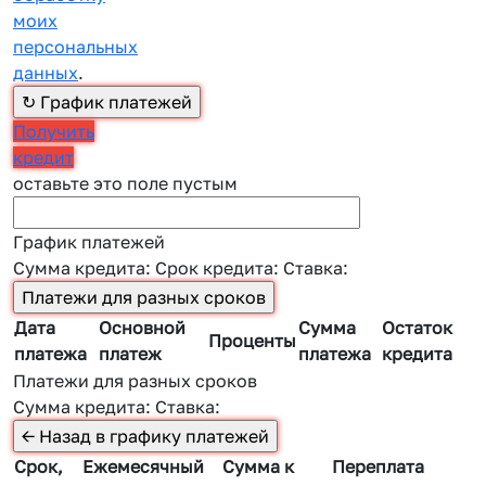
моих
персональных
данных
.
Получить
кредит
оставьте это поле пустым
График платежей
Сумма кредита:
Срок кредита:
Ставка:
Дата
Основной
Сумма
Остаток
Проценты
платежа
платеж
платежа
кредита
Платежи для разных сроков
Сумма кредита:
Ставка:
Срок,
Ежемесячный
Сумма к
Переплата