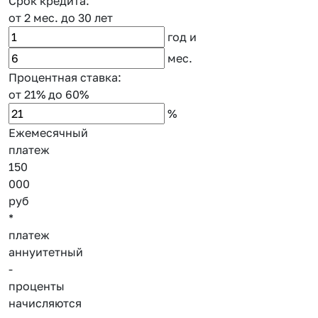
Срок кредита:
от 2 мес.
до 30 лет
год
и
мес.
Процентная ставка:
от 21%
до 60%
%
Ежемесячный
платеж
150
000
руб
*
платеж
аннуитетный
-
проценты
начисляются