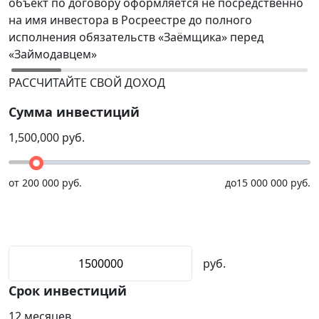
объект по договору оформляется не посредственно
Р
на имя инвестора в Росреестре до полного
(
исполнения обязательств «Заёмщика» перед
р
«Займодавцем»
н
РАССЧИТАЙТЕ СВОЙ ДОХОД
Сумма инвестиций
1,500,000
руб.
от
200 000 руб.
до
15 000 000 руб.
руб.
Срок инвестиций
12
месяцев