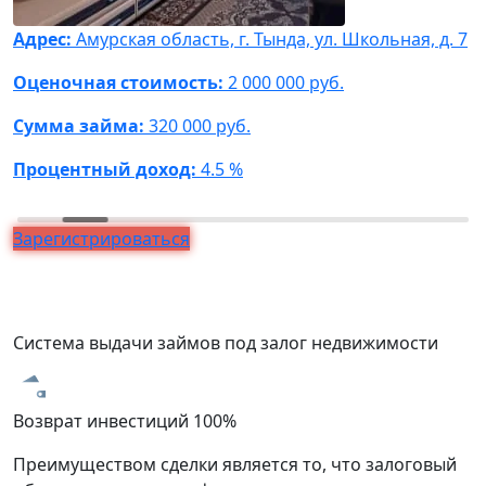
Адрес:
Амурская область, г. Тында, ул. Школьная, д. 7
А
Ф
Оценочная стоимость:
2 000 000 руб.
О
Сумма займа:
320 000 руб.
С
Процентный доход:
4.5 %
П
Зарегистрироваться
Система выдачи займов под залог недвижимости
Возврат инвестиций 100%
З
Преимуществом сделки является то, что залоговый
В