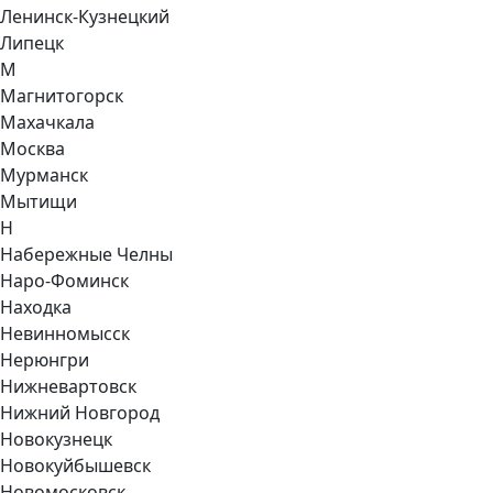
Ленинск-Кузнецкий
Липецк
М
Магнитогорск
Махачкала
Москва
Мурманск
Мытищи
Н
Набережные Челны
Наро-Фоминск
Находка
Невинномысск
Нерюнгри
Нижневартовск
Нижний Новгород
Новокузнецк
Новокуйбышевск
Новомосковск