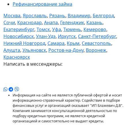
Рефинансирование займа
Москва
,
Ярославль
,
Рязань
,
Владимир
,
Белгород
,
Сочи
,
Краснодар
,
Анапа
,
Геленджик
,
Казань
,
Екатеринбург
,
Томск
,
Уфа
,
Тюмень
,
Кемерово
,
Новосибирск
,
Улан-Удэ
,
Иркутск
,
Санкт-Петербург
,
Нижний Новгород
,
Самара
,
Крым
,
Севастополь
,
Алушта
,
Ульяновск
,
Ростов-на-Дону
,
Воронеж
,
Красноярск
Написать в мессенджеры:
Информация на сайте не является публичной офертой и носит
информационно-справочный характер. Содействие в подборе
финансовых услуг и организаций оказывает "ИП Блажевич Д.В".
Компания занимается консультационной деятельностью по
подбору кредитных программ, не является кредитной
организацией и самостоятельно не выдает кредиты.