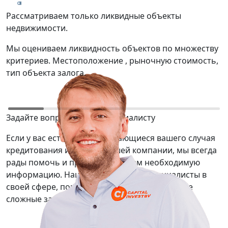
Рассматриваем только ликвидные объекты
Т
недвижимости.
р
Мы оцениваем ликвидность объектов по множеству
М
критериев. Местоположение , рыночную стоимость,
о
тип объекта залога.
ю
Задайте вопрос нашему специалисту
Если у вас есть вопросы касающиеся вашего случая
кредитования или услуг нашей компании, мы всегда
рады помочь и предоставить вам необходимую
информацию. Наши сотрудники — специалисты в
своей сфере, помогут вам решить даже самые
сложные задачи.