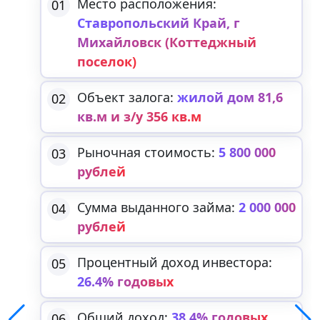
Место расположения:
01
Ставропольский Край, г
Михайловск (Коттеджный
поселок)
Объект залога:
жилой дом 81,6
02
кв.м и з/у 356 кв.м
Рыночная стоимость:
5 800 000
03
рублей
Сумма выданного займа:
2 000 000
04
рублей
Процентный доход инвестора:
05
26.4% годовых
Общий доход:
38.4% годовых
06