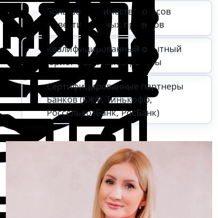
Большое количество кейсов
инвестиционных проектов
Квалифицированный опытный
юрист с 20 стажем работы
Сертифицированные партнеры
Банков (БЖФ, Тинькофф,
РоссельхозБанк, РосБанк)