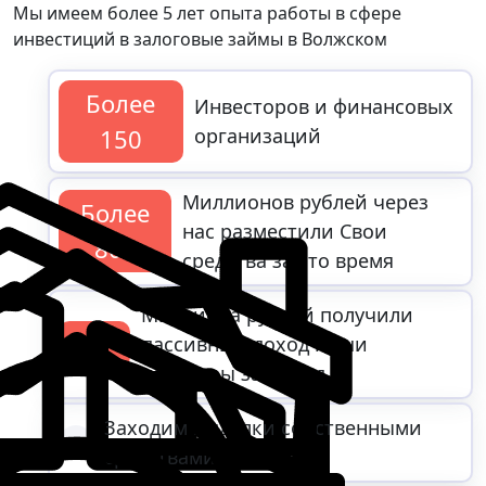
Мы имеем более
5 лет
опыта работы в сфере
инвестиций в залоговые займы в Волжском
Более
Инвесторов и финансовых
150
организаций
Миллионов рублей через
Более
нас разместили Свои
800
средства за это время
Миллиона рублей получили
32
пассивный доход наши
партнеры за 25 год
Заходим в сделки собственными
средствами