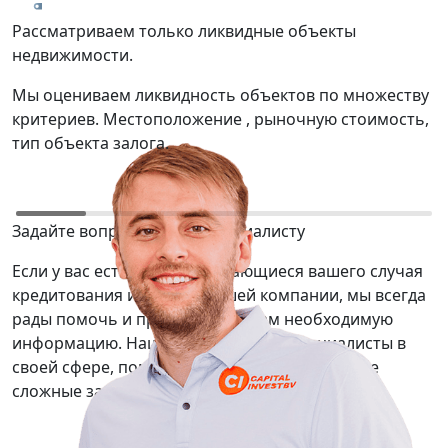
Рассматриваем только ликвидные объекты
Т
недвижимости.
р
Мы оцениваем ликвидность объектов по множеству
М
критериев. Местоположение , рыночную стоимость,
о
тип объекта залога.
ю
Задайте вопрос нашему специалисту
Если у вас есть вопросы касающиеся вашего случая
кредитования или услуг нашей компании, мы всегда
рады помочь и предоставить вам необходимую
информацию. Наши сотрудники — специалисты в
своей сфере, помогут вам решить даже самые
сложные задачи.