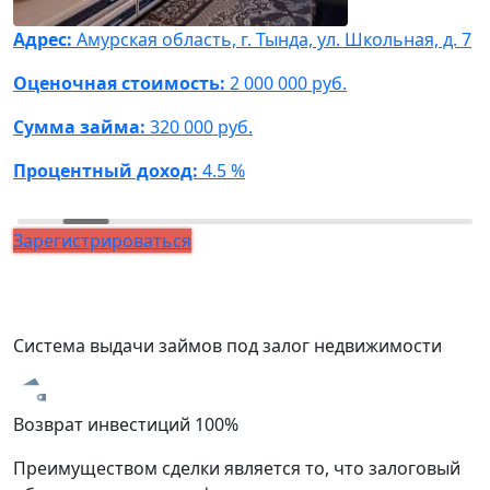
Адрес:
Амурская область, г. Тында, ул. Школьная, д. 7
А
Ф
Оценочная стоимость:
2 000 000 руб.
О
Сумма займа:
320 000 руб.
С
Процентный доход:
4.5 %
П
Зарегистрироваться
Система выдачи займов под залог недвижимости
Возврат инвестиций 100%
З
Преимуществом сделки является то, что залоговый
В