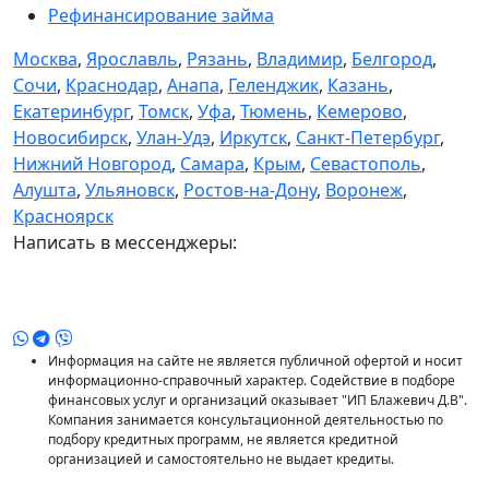
Рефинансирование займа
Москва
,
Ярославль
,
Рязань
,
Владимир
,
Белгород
,
Сочи
,
Краснодар
,
Анапа
,
Геленджик
,
Казань
,
Екатеринбург
,
Томск
,
Уфа
,
Тюмень
,
Кемерово
,
Новосибирск
,
Улан-Удэ
,
Иркутск
,
Санкт-Петербург
,
Нижний Новгород
,
Самара
,
Крым
,
Севастополь
,
Алушта
,
Ульяновск
,
Ростов-на-Дону
,
Воронеж
,
Красноярск
Написать в мессенджеры:
Информация на сайте не является публичной офертой и носит
информационно-справочный характер. Содействие в подборе
финансовых услуг и организаций оказывает "ИП Блажевич Д.В".
Компания занимается консультационной деятельностью по
подбору кредитных программ, не является кредитной
организацией и самостоятельно не выдает кредиты.