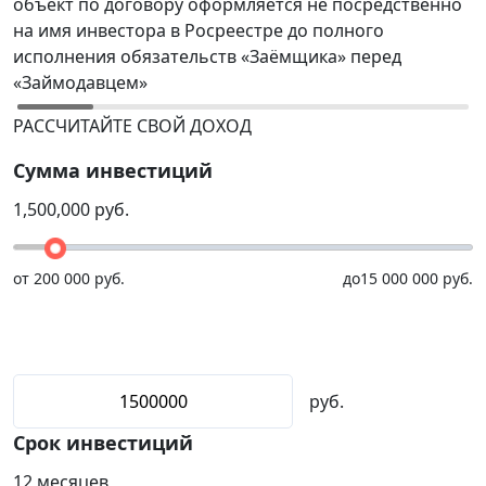
объект по договору оформляется не посредственно
Р
на имя инвестора в Росреестре до полного
(
исполнения обязательств «Заёмщика» перед
р
«Займодавцем»
н
РАССЧИТАЙТЕ СВОЙ ДОХОД
Сумма инвестиций
1,500,000
руб.
от
200 000 руб.
до
15 000 000 руб.
руб.
Срок инвестиций
12
месяцев