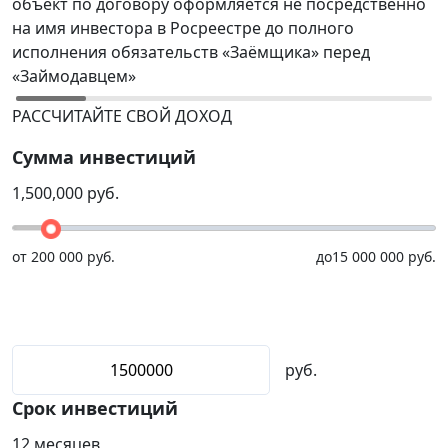
объект по договору оформляется не посредственно
Р
на имя инвестора в Росреестре до полного
(
исполнения обязательств «Заёмщика» перед
р
«Займодавцем»
н
РАССЧИТАЙТЕ СВОЙ ДОХОД
Сумма инвестиций
1,500,000
руб.
от
200 000 руб.
до
15 000 000 руб.
руб.
Срок инвестиций
12
месяцев