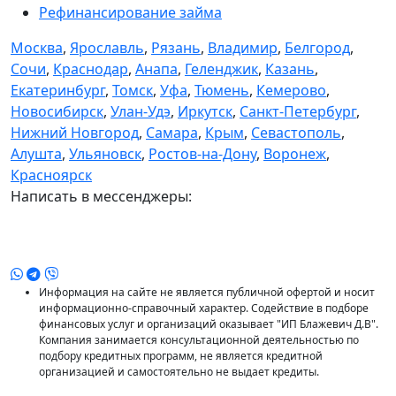
Рефинансирование займа
Москва
,
Ярославль
,
Рязань
,
Владимир
,
Белгород
,
Сочи
,
Краснодар
,
Анапа
,
Геленджик
,
Казань
,
Екатеринбург
,
Томск
,
Уфа
,
Тюмень
,
Кемерово
,
Новосибирск
,
Улан-Удэ
,
Иркутск
,
Санкт-Петербург
,
Нижний Новгород
,
Самара
,
Крым
,
Севастополь
,
Алушта
,
Ульяновск
,
Ростов-на-Дону
,
Воронеж
,
Красноярск
Написать в мессенджеры:
Информация на сайте не является публичной офертой и носит
информационно-справочный характер. Содействие в подборе
финансовых услуг и организаций оказывает "ИП Блажевич Д.В".
Компания занимается консультационной деятельностью по
подбору кредитных программ, не является кредитной
организацией и самостоятельно не выдает кредиты.