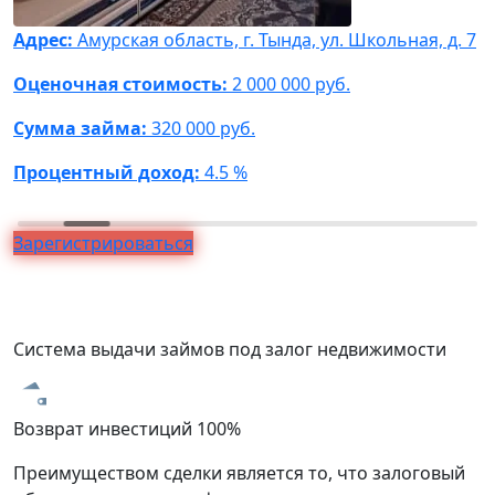
Адрес:
Амурская область, г. Тында, ул. Школьная, д. 7
А
Ф
Оценочная стоимость:
2 000 000 руб.
О
Сумма займа:
320 000 руб.
С
Процентный доход:
4.5 %
П
Зарегистрироваться
Система выдачи займов под залог недвижимости
Возврат инвестиций 100%
З
Преимуществом сделки является то, что залоговый
В