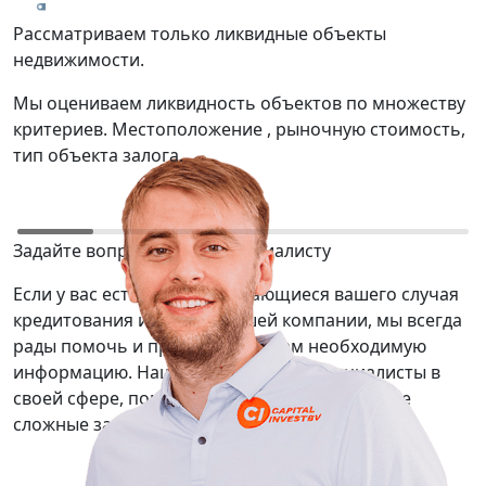
Рассматриваем только ликвидные объекты
Т
недвижимости.
р
Мы оцениваем ликвидность объектов по множеству
М
критериев. Местоположение , рыночную стоимость,
о
тип объекта залога.
ю
Задайте вопрос нашему специалисту
Если у вас есть вопросы касающиеся вашего случая
кредитования или услуг нашей компании, мы всегда
рады помочь и предоставить вам необходимую
информацию. Наши сотрудники — специалисты в
своей сфере, помогут вам решить даже самые
сложные задачи.