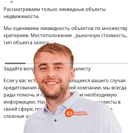
Рассматриваем только ликвидные объекты
Т
недвижимости.
р
Мы оцениваем ликвидность объектов по множеству
М
критериев. Местоположение , рыночную стоимость,
о
тип объекта залога.
ю
Задайте вопрос нашему специалисту
Если у вас есть вопросы касающиеся вашего случая
кредитования или услуг нашей компании, мы всегда
рады помочь и предоставить вам необходимую
информацию. Наши сотрудники — специалисты в
своей сфере, помогут вам решить даже самые
сложные задачи.