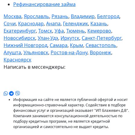
Рефинансирование займа
Москва
,
Ярославль
,
Рязань
,
Владимир
,
Белгород
,
Сочи
,
Краснодар
,
Анапа
,
Геленджик
,
Казань
,
Екатеринбург
,
Томск
,
Уфа
,
Тюмень
,
Кемерово
,
Новосибирск
,
Улан-Удэ
,
Иркутск
,
Санкт-Петербург
,
Нижний Новгород
,
Самара
,
Крым
,
Севастополь
,
Алушта
,
Ульяновск
,
Ростов-на-Дону
,
Воронеж
,
Красноярск
Написать в мессенджеры:
Информация на сайте не является публичной офертой и носит
информационно-справочный характер. Содействие в подборе
финансовых услуг и организаций оказывает "ИП Блажевич Д.В".
Компания занимается консультационной деятельностью по
подбору кредитных программ, не является кредитной
организацией и самостоятельно не выдает кредиты.