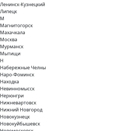
Ленинск-Кузнецкий
Липецк
М
Магнитогорск
Махачкала
Москва
Мурманск
Мытищи
Н
Набережные Челны
Наро-Фоминск
Находка
Невинномысск
Нерюнгри
Нижневартовск
Нижний Новгород
Новокузнецк
Новокуйбышевск
Новомосковск