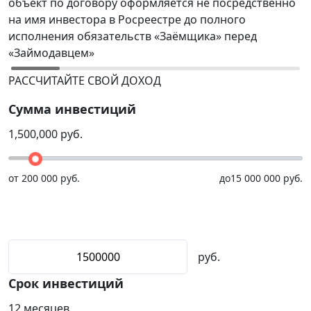
объект по договору оформляется не посредственно
Р
на имя инвестора в Росреестре до полного
(
исполнения обязательств «Заёмщика» перед
р
«Займодавцем»
н
РАССЧИТАЙТЕ СВОЙ ДОХОД
Сумма инвестиций
1,500,000
руб.
от
200 000 руб.
до
15 000 000 руб.
руб.
Срок инвестиций
12
месяцев