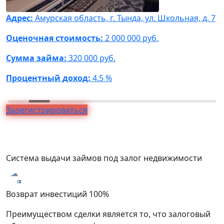
Адрес:
Амурская область, г. Тында, ул. Школьная, д. 7
А
Ф
Оценочная стоимость:
2 000 000 руб.
О
Сумма займа:
320 000 руб.
С
Процентный доход:
4.5 %
П
Зарегистрироваться
Система выдачи займов под залог недвижимости
Возврат инвестиций 100%
З
Преимуществом сделки является то, что залоговый
В