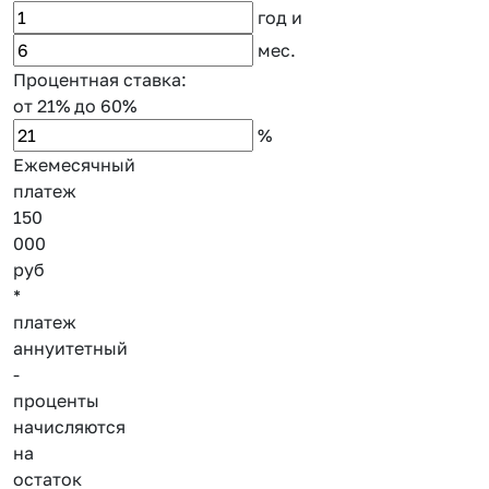
год
и
мес.
Процентная ставка:
от 21%
до 60%
%
Ежемесячный
платеж
150
000
руб
*
платеж
аннуитетный
-
проценты
начисляются
на
остаток