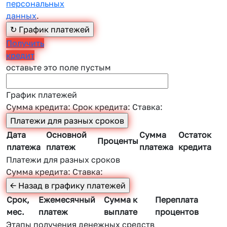
персональных
данных
.
Получить
кредит
оставьте это поле пустым
График платежей
Сумма кредита:
Срок кредита:
Ставка:
Дата
Основной
Сумма
Остаток
Проценты
платежа
платеж
платежа
кредита
Платежи для разных сроков
Сумма кредита:
Ставка:
Срок,
Ежемесячный
Сумма к
Переплата
мес.
платеж
выплате
процентов
Этапы получения денежных средств