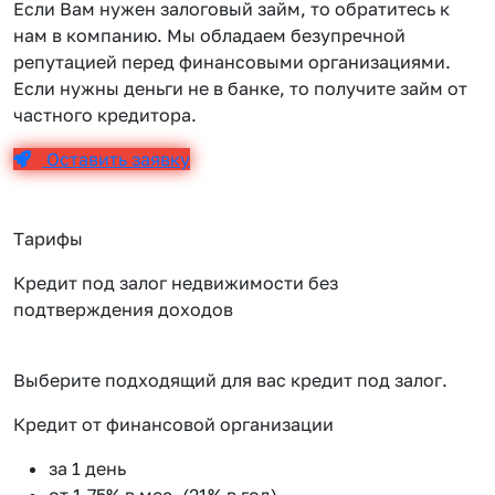
Если Вам нужен залоговый займ, то обратитесь к
нам в компанию. Мы обладаем безупречной
репутацией перед финансовыми организациями.
Если нужны деньги не в банке, то получите займ от
частного кредитора.
Оставить заявку
Тарифы
Кредит под залог недвижимости без
подтверждения доходов
Выберите подходящий для вас кредит под залог.
Кредит от финансовой организации
К
за 1 день
от 1.75% в мес. (21% в год)