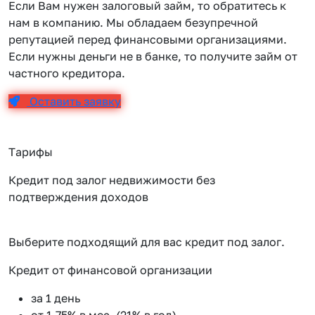
Если Вам нужен залоговый займ, то обратитесь к
нам в компанию. Мы обладаем безупречной
репутацией перед финансовыми организациями.
Если нужны деньги не в банке, то получите займ от
частного кредитора.
Оставить заявку
Тарифы
Кредит под залог недвижимости без
подтверждения доходов
Выберите подходящий для вас кредит под залог.
Кредит от финансовой организации
К
за 1 день
от 1.75% в мес. (21% в год)