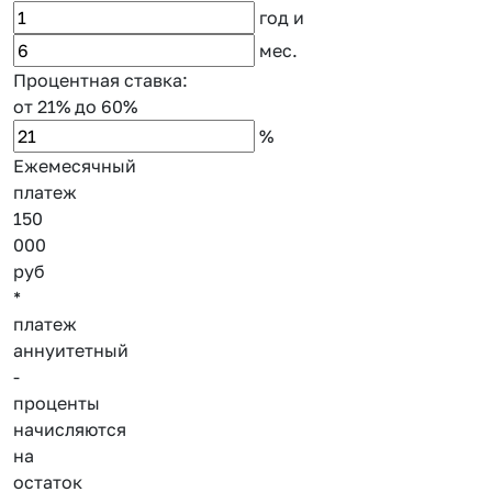
год
и
мес.
Процентная ставка:
от 21%
до 60%
%
Ежемесячный
платеж
150
000
руб
*
платеж
аннуитетный
-
проценты
начисляются
на
остаток