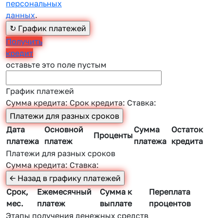
персональных
данных
.
Получить
кредит
оставьте это поле пустым
График платежей
Сумма кредита:
Срок кредита:
Ставка:
Дата
Основной
Сумма
Остаток
Проценты
платежа
платеж
платежа
кредита
Платежи для разных сроков
Сумма кредита:
Ставка:
Срок,
Ежемесячный
Сумма к
Переплата
мес.
платеж
выплате
процентов
Этапы получения денежных средств